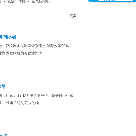
机
-
氢空一体机
-
空气压缩机
更多
机/纯水器
水系统，轻松制备实验室级别用水 滤除效率99%－
、微生物和微粒物质的有效滤除率…
水器
，CascadaTM系统流速更快，每分钟可生成
生 – 带电子识别芯片的纯…