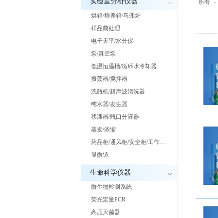
实验室分析仪器
所有
-
烘箱/培养箱/马弗炉
样品前处理
电子天平/水分仪
泵/真空泵
低温恒温槽/循环水冷却器
振荡器/搅拌器
洗瓶机/超声波清洗器
纯水器/发生器
移液器/瓶口分液器
蒸发/浓缩
药品柜/通风柜/安全柜/工作…
显微镜
生命科学仪器
微生物检测系统
荧光定量PCR
高压灭菌器