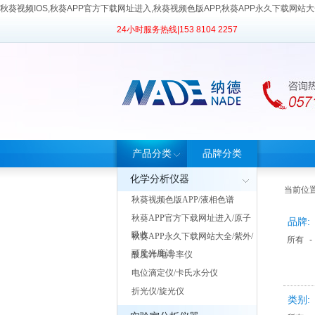
秋葵视频IOS,秋葵APP官方下载网址进入,秋葵视频色版APP,秋葵APP永久下载网站
24小时服务热线|
153 8104 2257
产品分类
品牌分类
化学分析仪器
当前位置
秋葵视频色版APP/液相色谱
秋葵APP官方下载网址进入/原子
品牌:
吸收
秋葵APP永久下载网站大全/紫外/
所有
-
可见光度计
酸度计/电导率仪
电位滴定仪/卡氏水分仪
折光仪/旋光仪
类别: