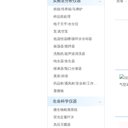
实验室分析仪器
所有
-
烘箱/培养箱/马弗炉
样品前处理
电子天平/水分仪
泵/真空泵
低温恒温槽/循环水冷却器
振荡器/搅拌器
洗瓶机/超声波清洗器
纯水器/发生器
移液器/瓶口分液器
蒸发/浓缩
药品柜/通风柜/安全柜/工作…
显微镜
生命科学仪器
微生物检测系统
荧光定量PCR
高压灭菌器