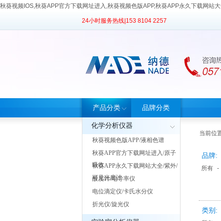
秋葵视频IOS,秋葵APP官方下载网址进入,秋葵视频色版APP,秋葵APP永久下载网站
24小时服务热线|
153 8104 2257
产品分类
品牌分类
化学分析仪器
当前位置
秋葵视频色版APP/液相色谱
秋葵APP官方下载网址进入/原子
品牌:
吸收
秋葵APP永久下载网站大全/紫外/
所有
-
可见光度计
酸度计/电导率仪
电位滴定仪/卡氏水分仪
折光仪/旋光仪
类别: