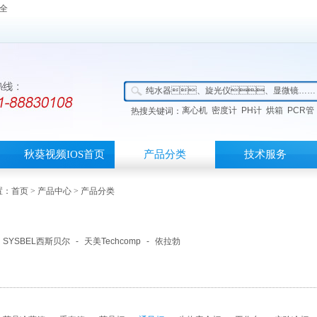
大全
离心机
密度计
PH计
烘箱
PCR管
热搜关键词：
秋葵视频IOS首页
产品分类
技术服务
：
首页
>
产品中心
> 产品分类
SYSBEL西斯贝尔
-
天美Techcomp
-
依拉勃