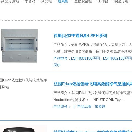
药品冷藏箱
-
手套箱
-
药品柜
-
通风柜
-
生物安全柜
-
工作台
-
实验冷柜
西斯贝尔PP通风柜LSFH系列
产品简介：瓷白色PP板，清新宜人，美观大方
污染，维护使用者的健康。适用于各类高洁净度实验
产品型号：LSFH003180、LSFH002150、
贝尔
法国Erlab依拉勃绿飞蝴高效能净气型通风
产品简介： 法国Erlab依拉勃绿飞蝴高效能净气
Neutrodine过滤技术： NEUTRODINE能…
产品型号： | 产品品牌：依拉勃