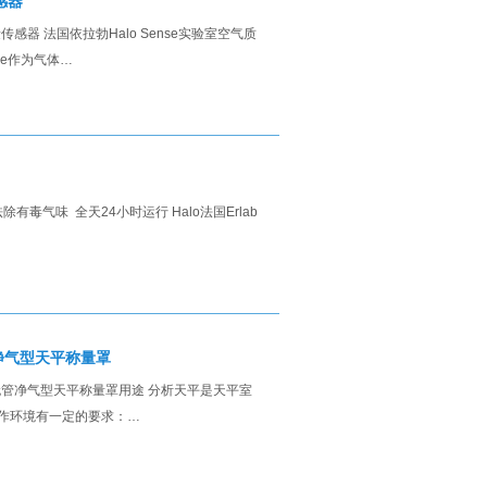
感器
质量传感器 法国依拉勃Halo Sense实验室空气质
se作为气体…
、祛除有毒气味 全天24小时运行 Halo法国Erlab
管净气型天平称量罩
高精度无管净气型天平称量罩用途 分析天平是天平室
操作环境有一定的要求：…