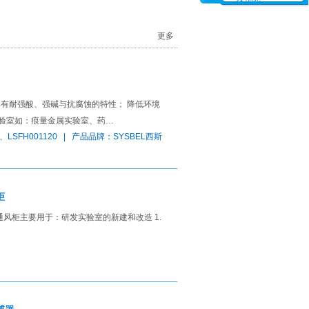
更多
；具有耐强酸、强碱与抗腐蚀的特性； 降低环境
室如：痕量金属实验室、药…
LSFH001120 | 产品品牌：SYSBEL西斯
柜
型通风柜主要用于：研发实验室的新建和改造 1.