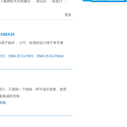
久下载网站大全热像仪
-
熔点仪
-
粘度计
-
更多
DMA35
35易于操作， 小巧、轻便的设计便于单手测
、DMA 35 Ex 、DMA 35 Ex Petrol
度计。只需按一下按钮，即可读出密度。使用
配备集成的充电…
安东帕