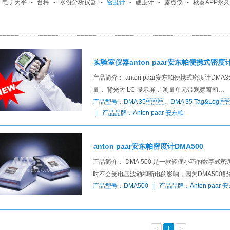
电子天平
-
台秤
-
水份分析仪器
-
密度计
-
硬度计
-
露点仪
-
秋葵APP永
实验室仪器anton paar安东帕便携式密度计
产品简介： anton paar安东帕便携式密度计DMA
量， 背光大 LC 显示屏， 测量单元带观察窗和…
产品型号：DMA 35、DMA 35 Tag&Log;
| 产品品牌：Anton paar 安东帕
anton paar安东帕密度计DMA500
产品简介： DMA 500 是一款轻便小巧的数字式密
时不会受电压波动和断电的影响，因为DMA500
产品型号：DMA500 | 产品品牌：Anton paar 
<
1
>