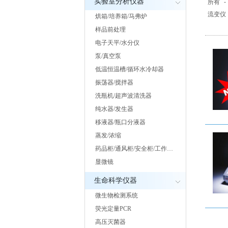
实验室分析仪器
所有
-
流变仪
烘箱/培养箱/马弗炉
样品前处理
电子天平/水分仪
泵/真空泵
低温恒温槽/循环水冷却器
振荡器/搅拌器
洗瓶机/超声波清洗器
纯水器/发生器
移液器/瓶口分液器
蒸发/浓缩
药品柜/通风柜/安全柜/工作…
显微镜
生命科学仪器
微生物检测系统
荧光定量PCR
高压灭菌器