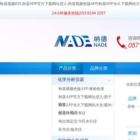
秋葵视频IOS,秋葵APP官方下载网址进入,秋葵视频色版APP,秋葵APP永久下载网站
24小时服务热线|
153 8104 2257
产品分类
品牌分类
化学分析仪器
当前位置
秋葵视频色版APP/液相色谱
秋葵APP官方下载网址进入/原子
品牌:
吸收
秋葵APP永久下载网站大全/紫外/
所有
-
可见光度计
酸度计/电导率仪
电位滴定仪/卡氏水分仪
折光仪/旋光仪
类别: