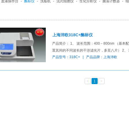
血液操作台
-
酶标仪
-
洗板机
-
流式细胞仪
-
生化分析仪
-
菌落计数器
-
细
上海沛欧318C+酶标仪
产品简介： 1、 波长范围：400－800nm （基本配
置其间的不同波长的干涉滤光片，多至八片） 2、 测量
产品型号：318C+ | 产品品牌：上海沛欧
<
1
>