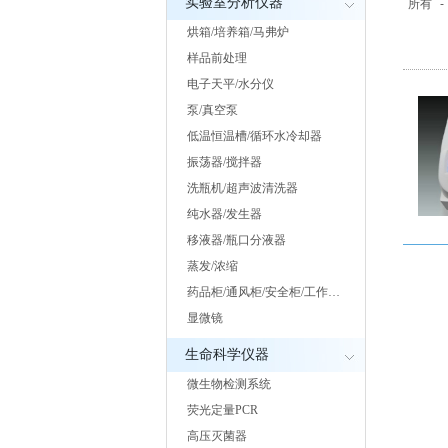
实验室分析仪器
所有
-
烘箱/培养箱/马弗炉
样品前处理
电子天平/水分仪
泵/真空泵
低温恒温槽/循环水冷却器
振荡器/搅拌器
洗瓶机/超声波清洗器
纯水器/发生器
移液器/瓶口分液器
蒸发/浓缩
药品柜/通风柜/安全柜/工作…
显微镜
生命科学仪器
微生物检测系统
荧光定量PCR
高压灭菌器