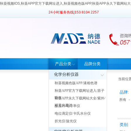
秋葵视频IOS,秋葵APP官方下载网址进入,秋葵视频色版APP,秋葵APP永久下载网站
24小时服务热线|
153 8104 2257
产品分类
品牌分类
化学分析仪器
当前位置
秋葵视频色版APP/液相色谱
秋葵APP官方下载网址进入/原子
品牌:
吸收
秋葵APP永久下载网站大全/紫外/
所有
-
可见光度计
酸度计/电导率仪
电位滴定仪/卡氏水分仪
折光仪/旋光仪
类别: