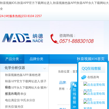
秋葵视频IOS,秋葵APP官方下载网址进入,秋葵视频色版APP,秋葵APP永久下载网站大
全
24小时服务热线|
153 8104 2257
秋葵视频IOS首页
产品分类
品牌分类
化学分析仪器
当前位置：
首页
>
产品中心
> 产品分类
秋葵视频色版APP/液相色谱
在线咨询
秋葵APP官方下载网址进入/原子
品牌:
吸收
秋葵APP永久下载网站大全/紫外/
所有
-
Anton paar 安东帕
-
Sartor
可见光度计
酸度计/电导率仪
电位滴定仪/卡氏水分仪
折光仪/旋光仪