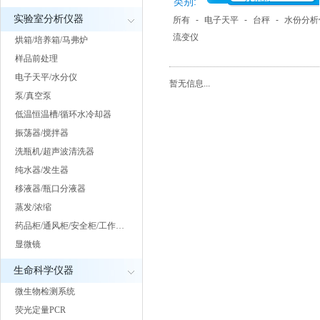
类别:
实验室分析仪器
所有
-
电子天平
-
台秤
-
水份分析
流变仪
烘箱/培养箱/马弗炉
样品前处理
电子天平/水分仪
暂无信息...
泵/真空泵
低温恒温槽/循环水冷却器
振荡器/搅拌器
洗瓶机/超声波清洗器
纯水器/发生器
移液器/瓶口分液器
蒸发/浓缩
药品柜/通风柜/安全柜/工作…
显微镜
生命科学仪器
微生物检测系统
荧光定量PCR