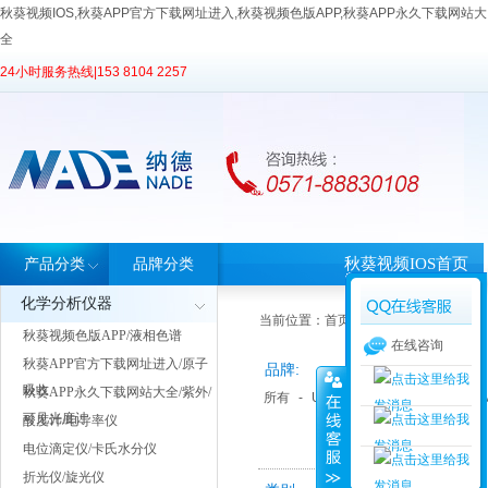
秋葵视频IOS,秋葵APP官方下载网址进入,秋葵视频色版APP,秋葵APP永久下载网站大
全
24小时服务热线|
153 8104 2257
秋葵视频IOS首页
产品分类
品牌分类
化学分析仪器
当前位置：
首页
>
产品中心
> 产品分类
秋葵视频色版APP/液相色谱
在线咨询
秋葵APP官方下载网址进入/原子
品牌:
吸收
秋葵APP永久下载网站大全/紫外/
所有
-
Unite 优纳特
-
上海科导
-
可见光度计
酸度计/电导率仪
电位滴定仪/卡氏水分仪
折光仪/旋光仪