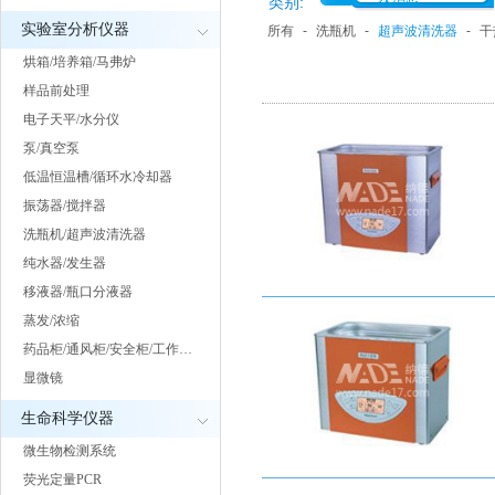
类别:
实验室分析仪器
所有
-
洗瓶机
-
超声波清洗器
-
干
烘箱/培养箱/马弗炉
样品前处理
电子天平/水分仪
泵/真空泵
低温恒温槽/循环水冷却器
振荡器/搅拌器
洗瓶机/超声波清洗器
纯水器/发生器
移液器/瓶口分液器
蒸发/浓缩
药品柜/通风柜/安全柜/工作…
显微镜
生命科学仪器
微生物检测系统
荧光定量PCR