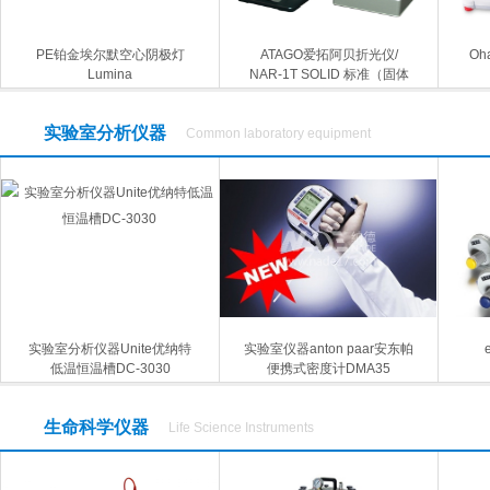
PE铂金埃尔默空心阴极灯
ATAGO爱拓阿贝折光仪/
Oh
Lumina
NAR-1T SOLID 标准（固体
和液体）
实验室分析仪器
Common laboratory equipment
实验室分析仪器Unite优纳特
实验室仪器anton paar安东帕
低温恒温槽DC-3030
便携式密度计DMA35
生命科学仪器
Life Science Instruments