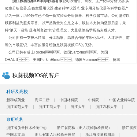
浙江秋葵视频IOS科学仪器有限公司
以
销售、研发、生产化学分析仪器,实
移液器
紫外分光光度计
烘箱
验室分析仪器,实验室通用仪器,生命科学仪器,行业专用分析仪器等科学仪器产
天平
品为一体，历经数年已占领一番实验室分析仪器、科学仪器市场。公司坚持以
顾客利益为服务宗旨、以产品质量为立足之本、以技术支持为坚强后盾，秉
持“纳天下贤能 蕴海川良德”的管理理念，大量吸纳高学历高素质人才。
公司拥有一支技术精湛、分工精细、高度合作的年轻化队伍。人才培养、前
瞻的市场意识、丰富的服务经验是秋葵视频IOS的优势。
公司已拥有瑞士Roche、德国Sartorius、美国
OHAUS、美国PerkinElmer、德国Memmert、德国
Eppendorf、德国KNF、奥地利Anton Paar、法国
Erlab、英国Cleaver、德国Nabertherm、日本
秋葵视频IOS的客户
Atago、天美Techcomp、日立、Tomy、
NuAire、优纳特、澳柯玛、泰国诗董、上海森信、上海科进、天津欧
科研及高校
诺、格瑞德曼等国内外数十家品牌的浙江省代理权，并与美国Agilent、
新和成药业
|
海洋二所
|
中国林科院
|
中科院
|
中国农业科学院
美国赛默飞Thermo、美国Waters、瑞士TECAN、瑞
浙江师范大学
|
浙江工商大学
|
浙江大学
|
浙江农林大学
|
士万通Metrohm、美国HACH、德国JENA等多家品牌合作，同
时设有十余家厂商在浙江省的维修站，致力于为广大用户提供完善的实验室整
政府机构
体解决方案及一站式服务。
浙江省质量技术检测中心
|
浙江省商检（出入境检验检疫局）
|
浙江省疾
公司以诚信经营和服务为方向、以过硬的质量保证和雄厚的维修力量为支
中国水文局
|
浙江省出入境检验检疫局
|
浙江省质量检测局
|