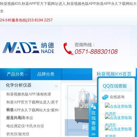
秋葵视频IOS,秋葵APP官方下载网址进入,秋葵视频色版APP,秋葵APP永久下载网站大
全
24小时服务热线|
153 8104 2257
秋葵视频IOS首页
产品分类
品牌分类
化学分析仪器
秋葵视频色版APP/液相色谱
在线咨询
秋葵APP官方下载网址进入/原子
吸收
秋葵APP永久下载网站大全/紫外/
可见光度计
酸度计/电导率仪
电位滴定仪/卡氏水分仪
折光仪/旋光仪