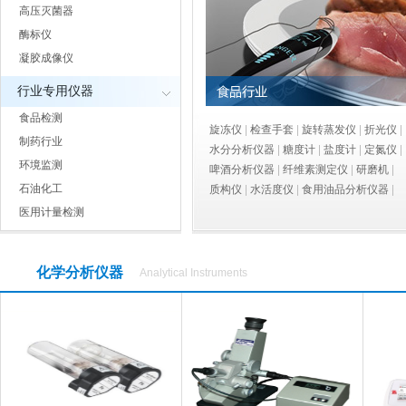
高压灭菌器
酶标仪
凝胶成像仪
行业专用仪器
食品检测
旋冻仪
检查手套
旋转蒸发仪
折光仪
制药行业
水分分析仪器
糖度计
盐度计
定氮仪
环境监测
啤酒分析仪器
纤维素测定仪
研磨机
石油化工
质构仪
水活度仪
食用油品分析仪器
食品安全速测仪
医用计量检测
化学分析仪器
Analytical Instruments