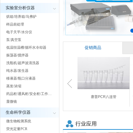
实验室分析仪器
烘箱/培养箱/马弗炉
样品前处理
电子天平/水分仪
泵/真空泵
低温恒温槽/循环水冷却器
促销商品
振荡器/搅拌器
洗瓶机/超声波清洗器
纯水器/发生器
移液器/瓶口分液器
蒸发/浓缩
药品柜/通风柜/安全柜/工作…
赛普PCR八连管
显微镜
生命科学仪器
微生物检测系统
行业应用
荧光定量PCR