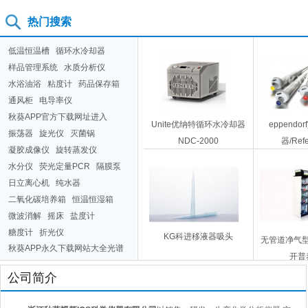
热门搜索
低温恒温槽
循环水冷却器
样品管理系统
水质分析仪
水浴油浴
粘度计
药品保存箱
通风柜
电导率仪
秋葵APP官方下载网址进入
Unite优纳特循环水冷却器
eppend
振荡器
旋光仪
灭菌锅
NDC-2000
器/Ref
凝胶成像仪
旋转蒸发仪
水分仪
荧光定量PCR
隔膜泵
日立离心机
纯水器
二氧化碳培养箱
恒温恒湿箱
微波消解
摇床
盐度计
糖度计
折光仪
KG科进移液器吸头
无管道净气型储
秋葵APP永久下载网站大全光谱
开普
原子吸收
液相色谱
公司简介
秋葵视频色版APP
低温恒温槽
洗瓶机
循环水冷却器
酸度计